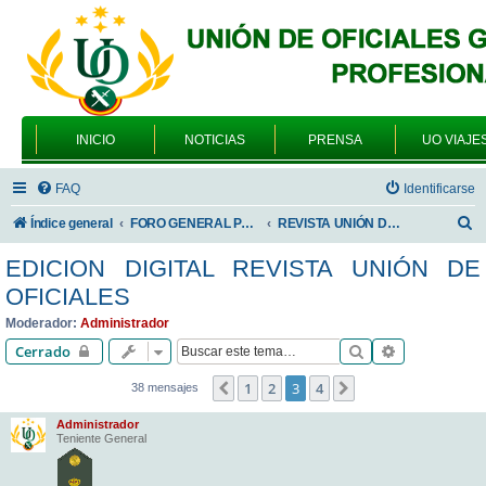
INICIO
NOTICIAS
PRENSA
UO VIAJE
FAQ
Identificarse
B
Índice general
FORO GENERAL PARA TODOS LOS USUARIOS
REVISTA UNIÓN DE OFICIALES
u
EDICION DIGITAL REVISTA UNIÓN DE
s
OFICIALES
c
Moderador:
Administrador
a
Buscar
Búsqueda av
Cerrado
r
1
2
3
4
Anterior
Siguiente
38 mensajes
Administrador
Teniente General