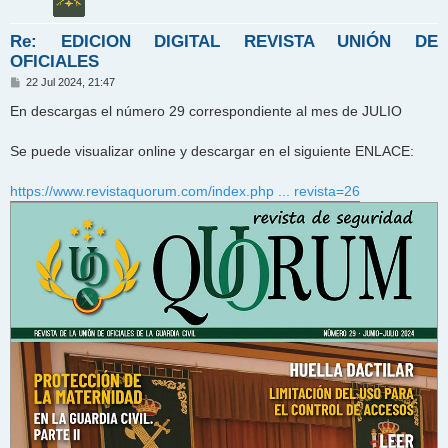
Re: EDICION DIGITAL REVISTA UNIÓN DE
OFICIALES
M
22 Jul 2024, 21:47
e
n
En descargas el número 29 correspondiente al mes de JULIO
s
a
j
Se puede visualizar online y descargar en el siguiente ENLACE:
e
https://www.revistaquorum.com/index.php ... revista=26