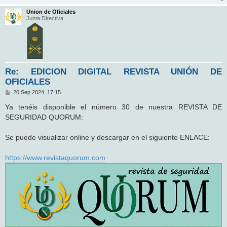
Union de Oficiales
Junta Directiva
Re: EDICION DIGITAL REVISTA UNIÓN DE
OFICIALES
M
20 Sep 2024, 17:15
e
n
Ya tenéis disponible el número 30 de nuestra REVISTA DE
s
SEGURIDAD QUORUM:
a
j
e
Se puede visualizar online y descargar en el siguiente ENLACE:
https://www.revistaquorum.com