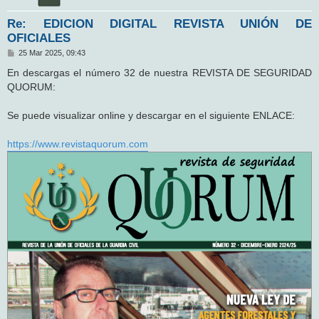
Re: EDICION DIGITAL REVISTA UNIÓN DE
OFICIALES
M
25 Mar 2025, 09:43
e
n
En descargas el número 32 de nuestra REVISTA DE SEGURIDAD
s
QUORUM:
a
j
e
Se puede visualizar online y descargar en el siguiente ENLACE:
https://www.revistaquorum.com