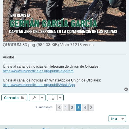
QUORUM 33.png (982.03 KiB) Visto 71215 veces
Auditor
-----------------------------
Únete al canal de noticias en Telegram de Unión de Oficiales:
https://www.unionoficiales.org/publi/Telegram
Únete al canal de noticias en WhatsApp de Unión de Oficiales:
https://www.unionoficiales.org/publi/WhatsApp
Cerrado
1
2
3
4
Anterior
Siguiente
38 mensajes
Ir a