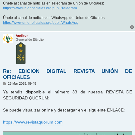
Únete al canal de noticias en Telegram de Unión de Oficiales:
https://www.unionoficiales.org/publi/Telegram
Únete al canal de noticias en WhatsApp de Unión de Oficiales:
https://www.unionoficiales.org/publi/WhatsApp
Auditor
General de Ejército
Re: EDICION DIGITAL REVISTA UNIÓN DE
OFICIALES
M
25 Mar 2025, 09:45
e
n
Ya tenéis disponible el número 33 de nuestra REVISTA DE
s
SEGURIDAD QUORUM:
a
j
e
Se puede visualizar online y descargar en el siguiente ENLACE:
https://www.revistaquorum.com