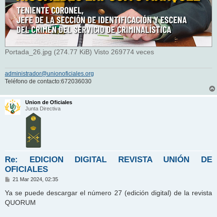
Portada_26.jpg (274.77 KiB) Visto 269774 veces
administrador@unionoficiales.org
Teléfono de contacto:672036030
Union de Oficiales
Junta Directiva
Re: EDICION DIGITAL REVISTA UNIÓN DE
OFICIALES
M
21 Mar 2024, 02:35
e
n
Ya se puede descargar el número 27 (edición digital) de la revista
s
QUORUM
a
j
e