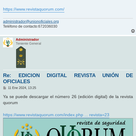
https://www.revistaquorum.com/
administrador@unionoficiales.org
Teléfono de contacto:672036030
Administrador
Teniente General
Re: EDICION DIGITAL REVISTA UNIÓN DE
OFICIALES
M
11 Ene 2024, 13:25
e
n
Ya se puede descargar el número 26 (edición digital) de la revista
s
quorum
a
j
e
https://www.revistaquorum.com/index.php ... revista=23