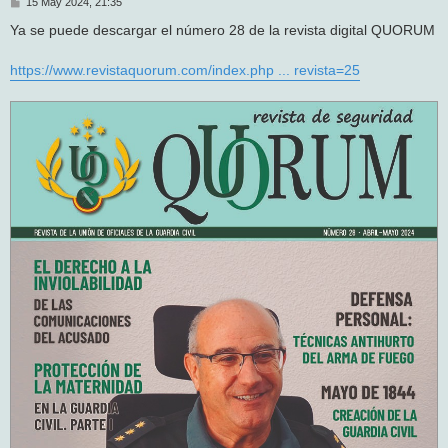
M
15 May 2024, 21:35
e
n
Ya se puede descargar el número 28 de la revista digital QUORUM
s
a
j
https://www.revistaquorum.com/index.php ... revista=25
e