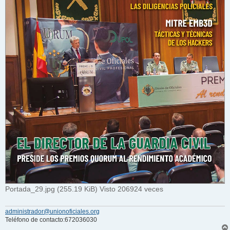
Portada_29.jpg (255.19 KiB) Visto 206924 veces
administrador@unionoficiales.org
Teléfono de contacto:672036030