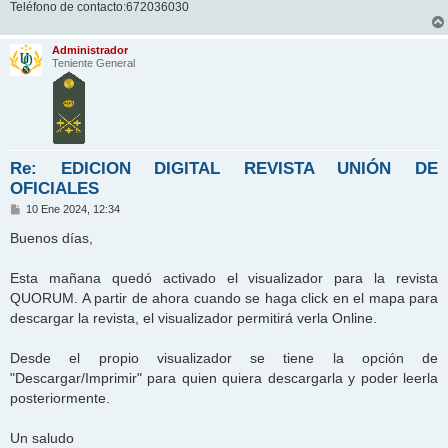
Teléfono de contacto:672036030
Administrador
Teniente General
Re: EDICION DIGITAL REVISTA UNIÓN DE
OFICIALES
M
10 Ene 2024, 12:34
e
n
Buenos días,
s
a
j
Esta mañana quedó activado el visualizador para la revista
e
QUORUM. A partir de ahora cuando se haga click en el mapa para
descargar la revista, el visualizador permitirá verla Online.
Desde el propio visualizador se tiene la opción de
"Descargar/Imprimir" para quien quiera descargarla y poder leerla
posteriormente.
Un saludo