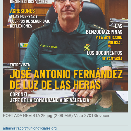
PORTADA REVISTA 25.jpg (2.09 MiB) Visto 270135 veces
administrador@unionoficiales.org