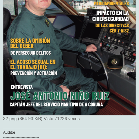
32.png (864.93 KiB) Visto 71226 veces
Auditor
-----------------------------