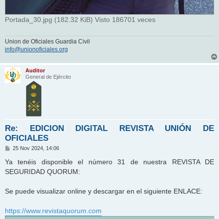
Portada_30.jpg (182.32 KiB) Visto 186701 veces
Union de Oficiales Guardia Civil
info@unionoficiales.org
Auditor
General de Ejército
Re: EDICION DIGITAL REVISTA UNIÓN DE
OFICIALES
M
25 Nov 2024, 14:06
e
n
Ya tenéis disponible el número 31 de nuestra REVISTA DE
s
SEGURIDAD QUORUM:
a
j
e
Se puede visualizar online y descargar en el siguiente ENLACE:
https://www.revistaquorum.com