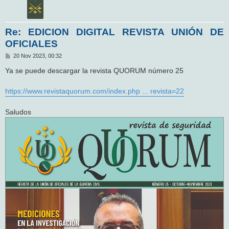
Re: EDICION DIGITAL REVISTA UNIÓN DE
OFICIALES
M
20 Nov 2023, 00:32
e
n
Ya se puede descargar la revista QUORUM número 25
s
a
j
https://www.revistaquorum.com/index.php ... revista=22
e
Saludos