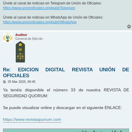
Únete al canal de noticias en Telegram de Unión de Oficiales:
https://www.unionoficiales.org/publi/Telegram
Únete al canal de noticias en WhatsApp de Unión de Oficiales:
https://www.unionoficiales.org/publi/WhatsApp
Auditor
General de Ejército
Re: EDICION DIGITAL REVISTA UNIÓN DE
OFICIALES
M
25 Mar 2025, 09:45
e
n
Ya tenéis disponible el número 33 de nuestra REVISTA DE
s
SEGURIDAD QUORUM:
a
j
e
Se puede visualizar online y descargar en el siguiente ENLACE:
https://www.revistaquorum.com