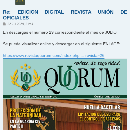
Re: EDICION DIGITAL REVISTA UNIÓN DE
OFICIALES
M
22 Jul 2024, 21:47
e
n
En descargas el número 29 correspondiente al mes de JULIO
s
a
j
Se puede visualizar online y descargar en el siguiente ENLACE:
e
https://www.revistaquorum.com/index.php ... revista=26