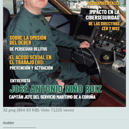
32.png (864.93 KiB) Visto 71225 veces
Auditor
-----------------------------