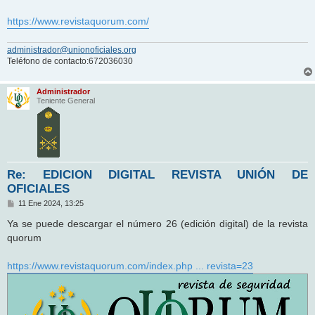
https://www.revistaquorum.com/
administrador@unionoficiales.org
Teléfono de contacto:672036030
Administrador
Teniente General
Re: EDICION DIGITAL REVISTA UNIÓN DE
OFICIALES
M
11 Ene 2024, 13:25
e
n
Ya se puede descargar el número 26 (edición digital) de la revista
s
quorum
a
j
e
https://www.revistaquorum.com/index.php ... revista=23