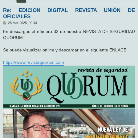
Re: EDICION DIGITAL REVISTA UNIÓN DE
OFICIALES
M
25 Mar 2025, 09:43
e
n
En descargas el número 32 de nuestra REVISTA DE SEGURIDAD
s
QUORUM:
a
j
e
Se puede visualizar online y descargar en el siguiente ENLACE:
https://www.revistaquorum.com