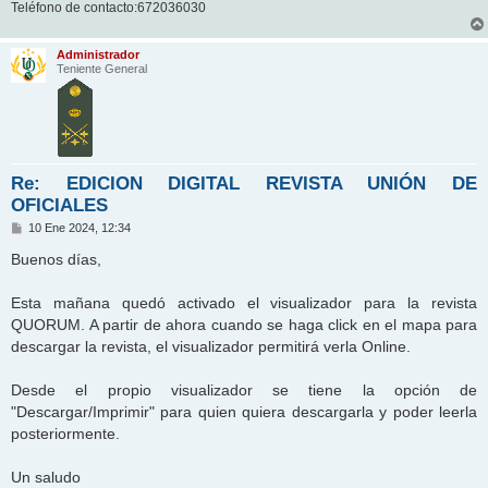
Teléfono de contacto:672036030
Administrador
Teniente General
Re: EDICION DIGITAL REVISTA UNIÓN DE
OFICIALES
M
10 Ene 2024, 12:34
e
n
Buenos días,
s
a
j
Esta mañana quedó activado el visualizador para la revista
e
QUORUM. A partir de ahora cuando se haga click en el mapa para
descargar la revista, el visualizador permitirá verla Online.
Desde el propio visualizador se tiene la opción de
"Descargar/Imprimir" para quien quiera descargarla y poder leerla
posteriormente.
Un saludo