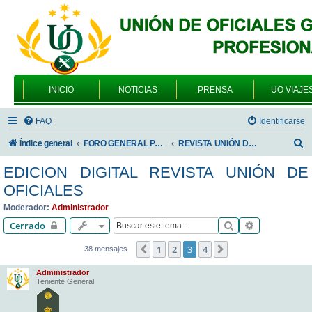
INICIO
NOTICIAS
PRENSA
UO VIAJE
FAQ
Identificarse
B
Índice general
FORO GENERAL PARA TODOS LOS USUARIOS
REVISTA UNIÓN DE OFICIALES
u
EDICION DIGITAL REVISTA UNIÓN DE
s
OFICIALES
c
Moderador:
Administrador
a
Buscar
Búsqueda av
Cerrado
r
1
2
3
4
Anterior
Siguiente
38 mensajes
Administrador
Teniente General