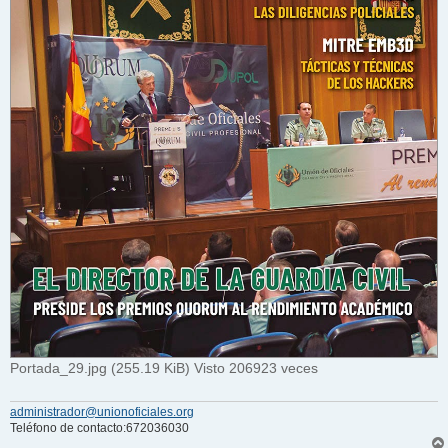
Portada_29.jpg (255.19 KiB) Visto 206923 veces
administrador@unionoficiales.org
Teléfono de contacto:672036030