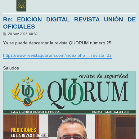
Re: EDICION DIGITAL REVISTA UNIÓN DE
OFICIALES
M
20 Nov 2023, 00:32
e
n
Ya se puede descargar la revista QUORUM número 25
s
a
j
https://www.revistaquorum.com/index.php ... revista=22
e
Saludos