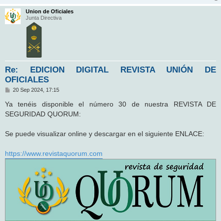
Union de Oficiales
Junta Directiva
Re: EDICION DIGITAL REVISTA UNIÓN DE
OFICIALES
M
20 Sep 2024, 17:15
e
n
Ya tenéis disponible el número 30 de nuestra REVISTA DE
s
SEGURIDAD QUORUM:
a
j
e
Se puede visualizar online y descargar en el siguiente ENLACE:
https://www.revistaquorum.com