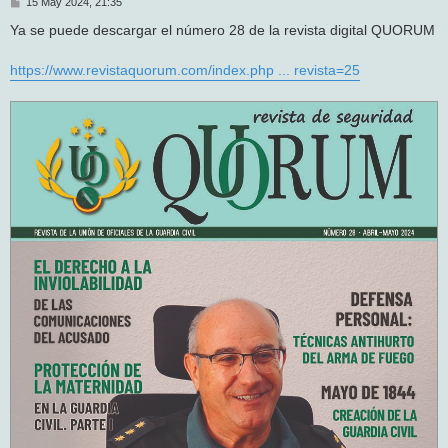
M
15 May 2024, 21:35
e
n
Ya se puede descargar el número 28 de la revista digital QUORUM
s
a
j
https://www.revistaquorum.com/index.php ... revista=25
e