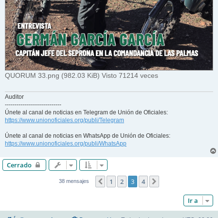
QUORUM 33.png (982.03 KiB) Visto 71214 veces
Auditor
-----------------------------
Únete al canal de noticias en Telegram de Unión de Oficiales:
https://www.unionoficiales.org/publi/Telegram
Únete al canal de noticias en WhatsApp de Unión de Oficiales:
https://www.unionoficiales.org/publi/WhatsApp
Cerrado
1
2
3
4
Anterior
Siguiente
38 mensajes
Ir a