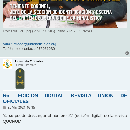
Portada_26.jpg (274.77 KiB) Visto 269773 veces
administrador@unionoficiales.org
Teléfono de contacto:672036030
Union de Oficiales
Junta Directiva
Re: EDICION DIGITAL REVISTA UNIÓN DE
OFICIALES
M
21 Mar 2024, 02:35
e
n
Ya se puede descargar el número 27 (edición digital) de la revista
s
QUORUM
a
j
e