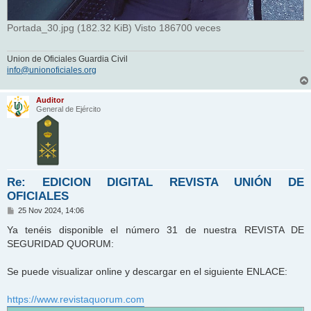
Portada_30.jpg (182.32 KiB) Visto 186700 veces
Union de Oficiales Guardia Civil
info@unionoficiales.org
Auditor
General de Ejército
Re: EDICION DIGITAL REVISTA UNIÓN DE
OFICIALES
M
25 Nov 2024, 14:06
e
n
Ya tenéis disponible el número 31 de nuestra REVISTA DE
s
SEGURIDAD QUORUM:
a
j
e
Se puede visualizar online y descargar en el siguiente ENLACE:
https://www.revistaquorum.com