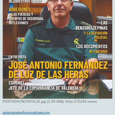
PORTADA REVISTA 25.jpg (2.09 MiB) Visto 270134 veces
administrador@unionoficiales.org