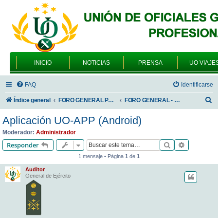
INICIO
NOTICIAS
PRENSA
UO VIAJE
FAQ
Identificarse
B
Índice general
FORO GENERAL PARA TODOS LOS USUARIOS
FORO GENERAL - VARIEDADES
u
Aplicación UO-APP (Android)
s
Moderador:
Administrador
c
Buscar
Búsqueda 
Responder
a
1 mensaje • Página
1
de
1
r
Auditor
General de Ejército