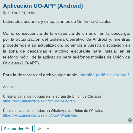
Aplicación UO-APP (Android)
M
12 Dic 2024, 01:54
e
n
Estimados usuarios y simpatizantes de Unión de Oficiales,
s
a
j
Como consecuencia de la existencia de un error en la descarga,
e
por la actualización del Sistema Operativo de Android y, mientras
procedemos a su actualización, ponemos a vuestra disposición en
la zona de descargas el archivo ejecutable para instalar en el
teléfono móvil, de la aplicación para teléfonos móviles de Unión de
Oficiales (UO-APP).
Para la descarga del archivo ejecutable,
también podéis clicar aquí.
Auditor
-----------------------------
Únete al canal de noticias en Telegram de Unión de Oficiales:
https://www.unionoficiales.org/publi/Telegram
Únete al canal de noticias en WhatsApp de Unión de Oficiales:
https://www.unionoficiales.org/publi/WhatsApp
Responder