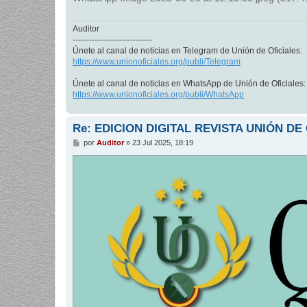
Auditor
-----------------------------
Únete al canal de noticias en Telegram de Unión de Oficiales:
https://www.unionoficiales.org/publi/Telegram
Únete al canal de noticias en WhatsApp de Unión de Oficiales:
https://www.unionoficiales.org/publi/WhatsApp
Re: EDICION DIGITAL REVISTA UNIÓN DE
M
por
Auditor
»
23 Jul 2025, 18:19
e
n
s
a
j
e