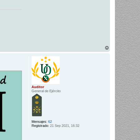
A
r
r
i
b
a
Auditor
General de Ejército
Mensajes:
62
Registrado:
21 Sep 2021, 16:32