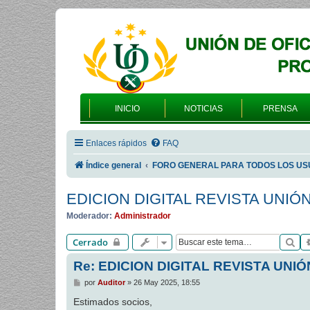
INICIO
NOTICIAS
PRENSA
Enlaces rápidos
FAQ
Índice general
FORO GENERAL PARA TODOS LOS US
EDICION DIGITAL REVISTA UNIÓ
Moderador:
Administrador
Bu
Cerrado
Re: EDICION DIGITAL REVISTA UNIÓ
M
por
Auditor
»
26 May 2025, 18:55
e
n
Estimados socios,
s