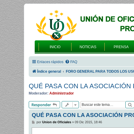
INICIO
NOTICIAS
PRENSA
Enlaces rápidos
FAQ
Índice general
FORO GENERAL PARA TODOS LOS US
QUÉ PASA CON LA ASOCIACIÓ
Moderador:
Administrador
Responder
QUÉ PASA CON LA ASOCIACIÓN P
M
por
Union de Oficiales
»
09 Dic 2015, 18:46
e
n
s