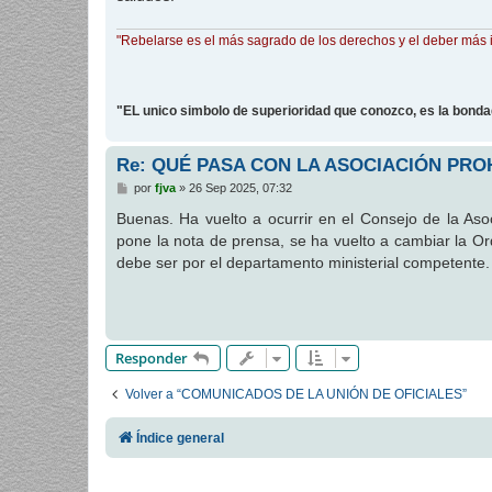
"Rebelarse es el más sagrado de los derechos y el deber más 
"EL unico simbolo de superioridad que conozco, es la bond
Re: QUÉ PASA CON LA ASOCIACIÓN PR
M
por
fjva
»
26 Sep 2025, 07:32
e
n
Buenas. Ha vuelto a ocurrir en el Consejo de la Aso
s
pone la nota de prensa, se ha vuelto a cambiar la Ord
a
j
debe ser por el departamento ministerial competente.
e
Responder
Volver a “COMUNICADOS DE LA UNIÓN DE OFICIALES”
Índice general