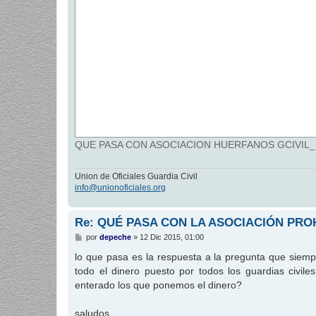
QUE PASA CON ASOCIACION HUERFANOS GCIVIL_Pági
Union de Oficiales Guardia Civil
info@unionoficiales.org
Re: QUÉ PASA CON LA ASOCIACIÓN PR
M
por
depeche
»
12 Dic 2015, 01:00
e
n
lo que pasa es la respuesta a la pregunta que siem
s
todo el dinero puesto por todos los guardias civi
a
j
enterado los que ponemos el dinero?
e
saludos.