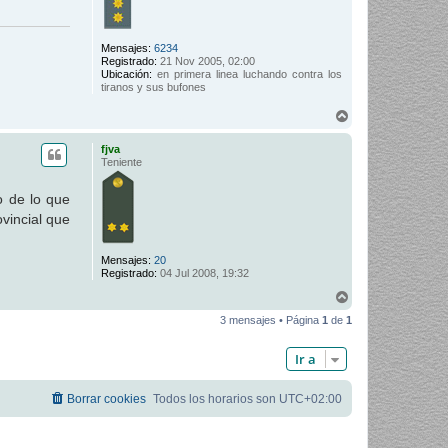
Mensajes:
6234
Registrado:
21 Nov 2005, 02:00
Ubicación:
en primera linea luchando contra los
tiranos y sus bufones
A
r
r
fjva
i
Teniente
b
a
o de lo que
vincial que
Mensajes:
20
Registrado:
04 Jul 2008, 19:32
A
r
3 mensajes • Página
1
de
1
r
i
b
Ir a
a
Borrar cookies
Todos los horarios son
UTC+02:00