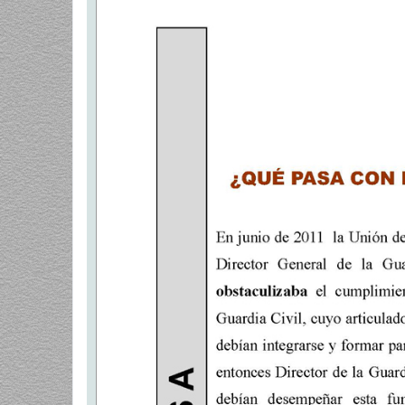
a
j
e