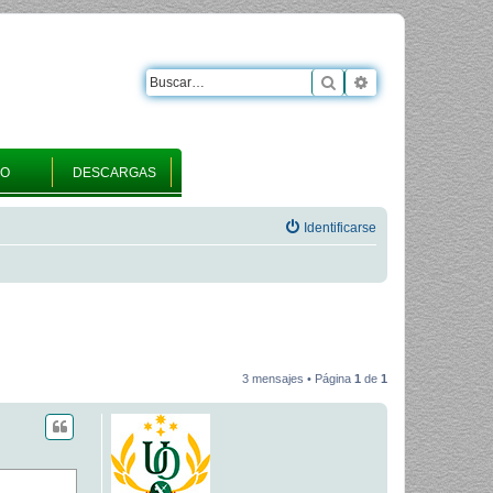
Buscar
Búsqueda avanza
RO
DESCARGAS
Identificarse
3 mensajes • Página
1
de
1