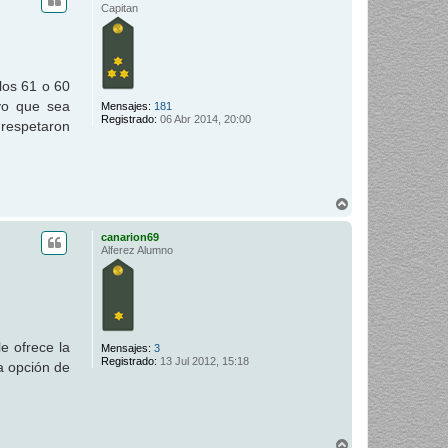
i
Capitan
b
a
los 61 o 60
ivo que sea
Mensajes:
181
Registrado:
06 Abr 2014, 20:00
 respetaron
A
r
r
canarion69
i
Alferez Alumno
b
a
e ofrece la
Mensajes:
3
Registrado:
13 Jul 2012, 15:18
a opción de
A