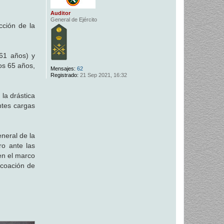
Auditor
General de Ejército
cción de la
(61 años) y
os 65 años,
Mensajes:
62
Registrado:
21 Sep 2021, 16:32
la drástica
ntes cargas
eneral de la
ro ante las
en el marco
ncoación de