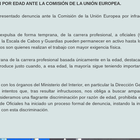
N POR EDAD ANTE LA COMISIÓN DE LA UNIÓN EUROPEA.
presentado denuncia ante la Comisión de la Unión Europea por infra
 expulsa de forma temprana, de la carrera profesional, a oficiales 
an la Escala de Cabos y Guardias pueden permanecer en activo hasta l
s son quienes realizan el trabajo con mayor exigencia física.
rana de la carrera profesional basada únicamente en la edad, destaca 
produce justo cuando, a esa edad, la mayoría sigue teniendo importa
con los órganos del Ministerio del Interior, en particular la Dirección G
 intentos que, tras resultar infructuosos, nos obliga a buscar ampa
onsideramos una flagrante discriminación por razón de edad, prohibida 
de Oficiales ha iniciado un proceso formal de denuncia, instando la i
con esta discriminación.