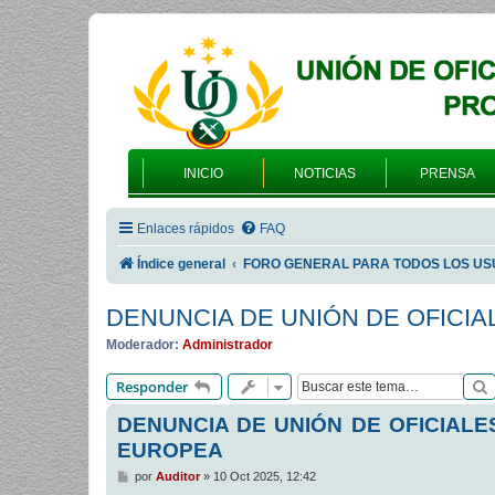
INICIO
NOTICIAS
PRENSA
Enlaces rápidos
FAQ
Índice general
FORO GENERAL PARA TODOS LOS US
DENUNCIA DE UNIÓN DE OFICIA
Moderador:
Administrador
Responder
DENUNCIA DE UNIÓN DE OFICIALE
EUROPEA
M
por
Auditor
»
10 Oct 2025, 12:42
e