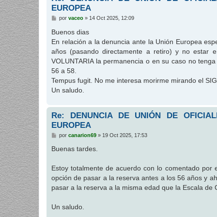
EUROPEA
M
por
vaceo
»
14 Oct 2025, 12:09
e
n
Buenos dias
s
En relación a la denuncia ante la Unión Europea esp
a
j
años (pasando directamente a retiro) y no estar 
e
VOLUNTARIA la permanencia o en su caso no tenga ca
56 a 58.
Tempus fugit. No me interesa morirme mirando el SIGO
Un saludo.
Re: DENUNCIA DE UNIÓN DE OFICIA
EUROPEA
M
por
canarion69
»
19 Oct 2025, 17:53
e
n
Buenas tardes.
s
a
j
Estoy totalmente de acuerdo con lo comentado por e
e
opción de pasar a la reserva antes a los 56 años y ah
pasar a la reserva a la misma edad que la Escala d
Un saludo.