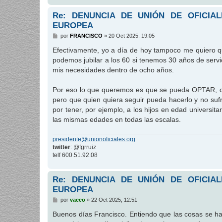
Re: DENUNCIA DE UNIÓN DE OFICIA
EUROPEA
M
por
FRANCISCO
»
20 Oct 2025, 19:05
e
n
Efectivamente, yo a día de hoy tampoco me quiero qu
s
podemos jubilar a los 60 si tenemos 30 años de servi
a
j
mis necesidades dentro de ocho años.
e
Por eso lo que queremos es que se pueda OPTAR, co
pero que quien quiera seguir pueda hacerlo y no su
por tener, por ejemplo, a los hijos en edad universi
las mismas edades en todas las escalas.
presidente@unionoficiales.org
twitter
: @fgrruiz
telf 600.51.92.08
Re: DENUNCIA DE UNIÓN DE OFICIA
EUROPEA
M
por
vaceo
»
22 Oct 2025, 12:51
e
n
Buenos días Francisco. Entiendo que las cosas se har
s