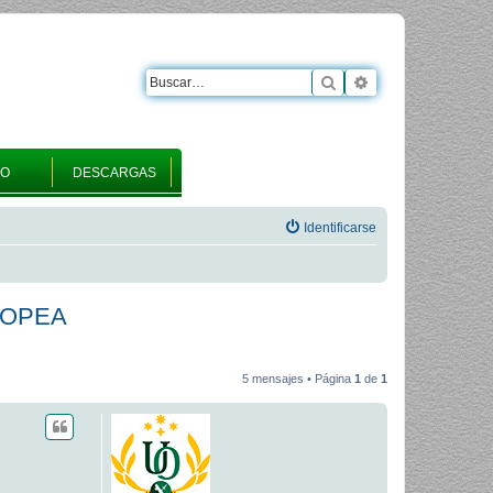
Buscar
Búsqueda avanza
RO
DESCARGAS
Identificarse
ROPEA
5 mensajes • Página
1
de
1