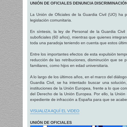
n
UNIÓN DE OFICIALES DENUNCIA DISCRIMINACIÓ
s
a
j
La Unión de Oficiales de la Guardia Civil (UO) ha 
e
legislación comunitaria.
En síntesis, la ley de Personal de la Guardia Civil
suboficiales (60 años), mientras que quienes integr
toda una paradoja teniendo en cuenta que estos último
Entre los importantes efectos de esta expulsión temp
reducción de las retribuciones, disminución que se 
familiares, como hijos en edad universitaria.
A lo largo de los últimos años, en el marco del diálogo 
Guardia Civil, se ha intentado buscar una solución,
instituciones de la Unión Europea, frente a lo que c
del Derecho de la Unión Europea. Por ello, la Unión 
expediente de infracción a España para que se acabe 
VISUALIZA AQUÍ EL VIDEO
UNIÓN DE OFICIALES