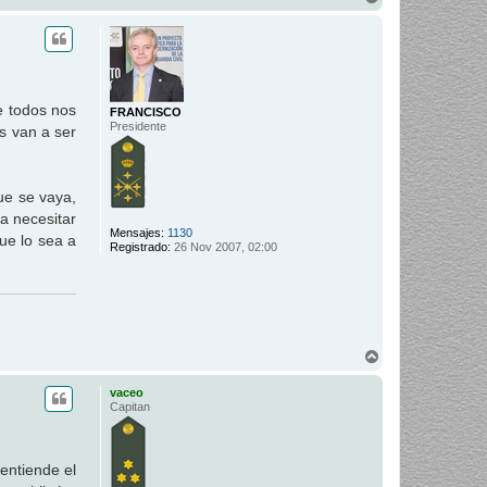
r
r
i
b
a
e todos nos
FRANCISCO
Presidente
s van a ser
ue se vaya,
a necesitar
Mensajes:
1130
ue lo sea a
Registrado:
26 Nov 2007, 02:00
A
r
r
vaceo
i
Capitan
b
a
entiende el