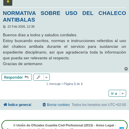
NORMATIVA SOBRE USO DEL CHALECO
ANTIBALAS
M
22 Feb 2026, 12:36
e
n
Buenos días a todos y saludos cordiales.
s
Estoy buscando escritos, normas e instrucciones referidos al uso
a
j
del chaleco antibala durante el servicio para sustanciar un
e
expediente disciplinario, así que agradecería toda la información
que pueda ser relevante al respecto.
Gracias de antemano
Responder
1 mensaje • Página
1
de
1
Ir a
Índice general
Borrar cookies
Todos los horarios son
UTC+02:00
© Unión de Oficiales Guardia Civil Profesional (2013) -
Aviso Legal
-