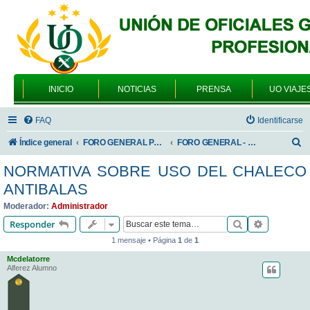
INICIO
NOTICIAS
PRENSA
UO VIAJE
FAQ
Identificarse
B
Índice general
FORO GENERAL PARA TODOS LOS USUARIOS
FORO GENERAL - TEMAS PROFESIONALES
u
NORMATIVA SOBRE USO DEL CHALECO
s
ANTIBALAS
c
Moderador:
Administrador
a
Buscar
Búsqueda 
Responder
r
1 mensaje • Página
1
de
1
Mcdelatorre
Alferez Alumno