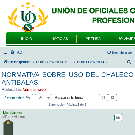
INICIO
NOTICIAS
PRENSA
UO VIAJE
FAQ
Identificarse
B
Índice general
FORO GENERAL PARA TODOS LOS USUARIOS
FORO GENERAL - TEMAS PROFESIONALES
u
NORMATIVA SOBRE USO DEL CHALECO
s
ANTIBALAS
c
Moderador:
Administrador
a
Buscar
Búsqueda 
Responder
r
1 mensaje • Página
1
de
1
Mcdelatorre
Alferez Alumno