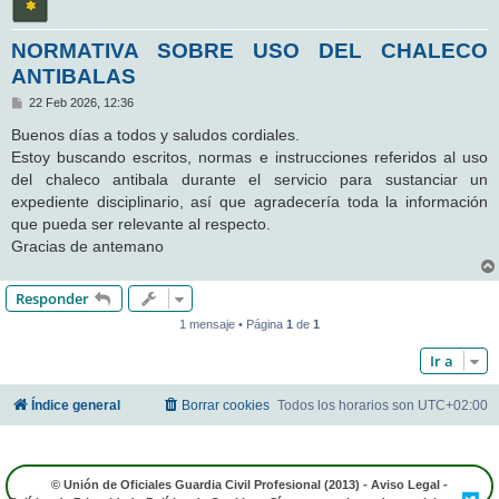
NORMATIVA SOBRE USO DEL CHALECO
ANTIBALAS
M
22 Feb 2026, 12:36
e
n
Buenos días a todos y saludos cordiales.
s
Estoy buscando escritos, normas e instrucciones referidos al uso
a
j
del chaleco antibala durante el servicio para sustanciar un
e
expediente disciplinario, así que agradecería toda la información
que pueda ser relevante al respecto.
Gracias de antemano
Responder
1 mensaje • Página
1
de
1
Ir a
Índice general
Borrar cookies
Todos los horarios son
UTC+02:00
© Unión de Oficiales Guardia Civil Profesional (2013) -
Aviso Legal
-