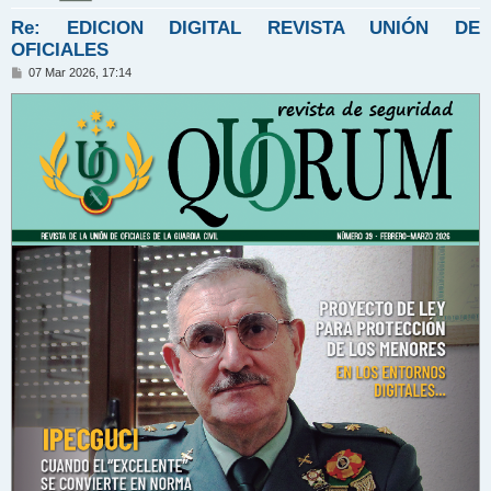
Re: EDICION DIGITAL REVISTA UNIÓN DE
OFICIALES
M
07 Mar 2026, 17:14
e
n
s
a
j
e