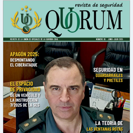
n
s
a
j
e