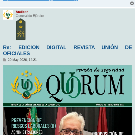
Auditor
General de Ejército
Re: EDICION DIGITAL REVISTA UNIÓN DE
OFICIALES
M
20 May 2026, 14:21
e
n
s
a
j
e