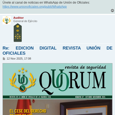
Únete al canal de noticias en WhatsApp de Unión de Oficiales:
https://www.unionoficiales.org/publi/WhatsApp
Auditor
General de Ejército
Re: EDICION DIGITAL REVISTA UNIÓN DE
OFICIALES
M
12 Nov 2025, 17:08
e
n
s
a
j
e