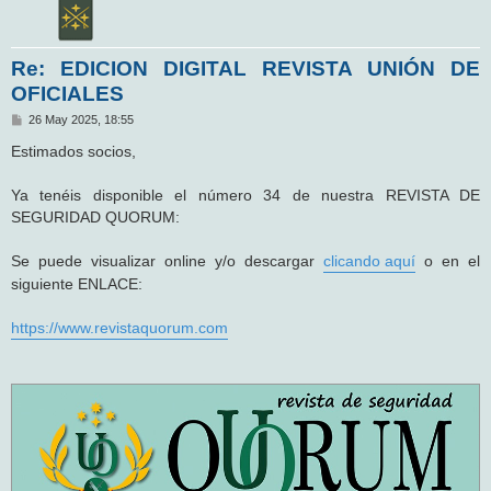
Re: EDICION DIGITAL REVISTA UNIÓN DE
OFICIALES
M
26 May 2025, 18:55
e
n
Estimados socios,
s
a
j
Ya tenéis disponible el número 34 de nuestra REVISTA DE
e
SEGURIDAD QUORUM:
Se puede visualizar online y/o descargar
clicando aquí
o en el
siguiente ENLACE:
https://www.revistaquorum.com