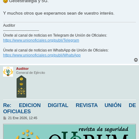
Geoestrategia y 5G.
Y muchos otros que esperamos sean de vuestro interés.
Auditor
-----------------------------
Únete al canal de noticias en Telegram de Unión de Oficiales:
https://www.unionoficiales.org/publi/Telegram
Únete al canal de noticias en WhatsApp de Unión de Oficiales:
https://www.unionoficiales.org/publi/WhatsApp
Auditor
General de Ejército
Re: EDICION DIGITAL REVISTA UNIÓN DE
OFICIALES
M
21 Ene 2026, 12:45
e
n
s
a
j