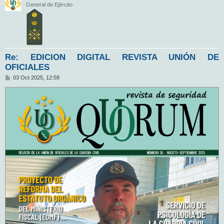
General de Ejército
Re: EDICION DIGITAL REVISTA UNIÓN DE
OFICIALES
M
03 Oct 2025, 12:58
e
n
s
a
j
e