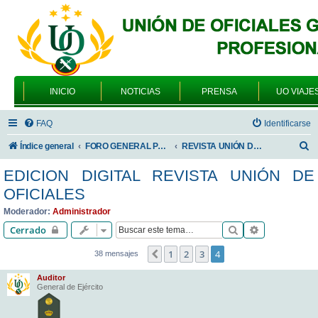
INICIO
NOTICIAS
PRENSA
UO VIAJE
FAQ
Identificarse
B
Índice general
FORO GENERAL PARA TODOS LOS USUARIOS
REVISTA UNIÓN DE OFICIALES
u
EDICION DIGITAL REVISTA UNIÓN DE
s
OFICIALES
c
Moderador:
Administrador
a
Buscar
Búsqueda av
Cerrado
r
1
2
3
4
Anterior
38 mensajes
Auditor
General de Ejército