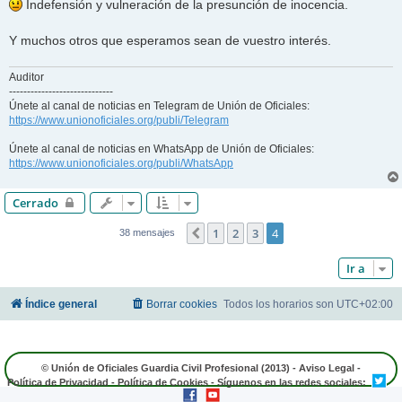
Indefensión y vulneración de la presunción de inocencia.
Y muchos otros que esperamos sean de vuestro interés.
Auditor
-----------------------------
Únete al canal de noticias en Telegram de Unión de Oficiales:
https://www.unionoficiales.org/publi/Telegram
Únete al canal de noticias en WhatsApp de Unión de Oficiales:
https://www.unionoficiales.org/publi/WhatsApp
Cerrado
1
2
3
4
Anterior
38 mensajes
Ir a
Índice general
Borrar cookies
Todos los horarios son
UTC+02:00
© Unión de Oficiales Guardia Civil Profesional (2013) -
Aviso Legal
-
Política de Privacidad
-
Política de Cookies
- Síguenos en las redes sociales: