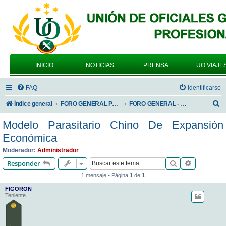
INICIO
NOTICIAS
PRENSA
UO VIAJE
FAQ
Identificarse
B
Índice general
FORO GENERAL PARA TODOS LOS USUARIOS
FORO GENERAL - VARIEDADES
u
Modelo Parasitario Chino De Expansión
s
Económica
c
Moderador:
Administrador
a
Buscar
Búsqueda 
Responder
r
1 mensaje • Página
1
de
1
FIGORON
Teniente