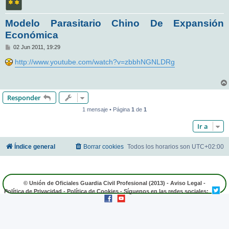
Modelo Parasitario Chino De Expansión
Económica
M
02 Jun 2011, 19:29
e
n
http://www.youtube.com/watch?v=zbbhNGNLDRg
s
a
j
e
Responder
1 mensaje • Página
1
de
1
Ir a
Índice general
Borrar cookies
Todos los horarios son
UTC+02:00
© Unión de Oficiales Guardia Civil Profesional (2013) -
Aviso Legal
-
Política de Privacidad
-
Política de Cookies
- Síguenos en las redes sociales: