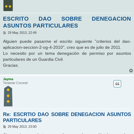
ESCRITO DAO SOBRE DENEGACION
ASUNTOS PARTICULARES
M
29 May 2013, 22:49
e
n
Alguien puede pasarme el escrito siguiente "criterios del dao-
s
aplicacion-seccion-2-og-4-2010", creo que es de julio de 2011.
a
j
Lo necesito por un tema denegación de permiso por asuntos
e
particulares de un Guardia Civil.
Gracias.
Jayma
Teniente Coronel
Re: ESCRTIO DAO SOBRE DENEGACION ASUNTOS
PARTICULARES
M
29 May 2013, 23:00
e
n