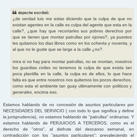
e
n
s
depeche escribió:
a
j
¿de verdad luis me estas diciendo que la culpa de que no
e
existan agentes en la calle es culpa del agente que esta en la
calle?, ¿que hay que recortarles sus pobres derechos por
que se tienen que montar patrullas por ojones?, ya puestos
les quitamos los dias libres como en los ochenta y noventa, y
al que no le guste que se large a la calle ¿no?.
mira si no hay para montar patrullas, no se montan, nosotros
los guardias civiles no tenemos la culpa de que exista tan
poca plantilla en la calle, la culpa es de ellos, lo que hace
falta es que entre nosotros nos quitemos los pocos derechos,
como esta el ambiente tan guay ultimamente con politicos y
generales, encima eso.
Estamos hablando de no concesión de asuntos particulares por
NECESIDADES DEL SERVICIO ( con todo lo que significa y define
la jurisprudencia), no estamos hablando de "patrullas" ordinarias. Y
estamos hablando de PERJUICIOS A TERCEROS, como es el
derecho de "otros", al disfrute del descanso semanal, en
contradicción con los "asuntos particulares"; prevaleciendo el