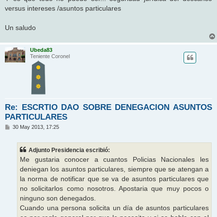
versus intereses /asuntos particulares
Un saludo
Ubeda83
Teniente Coronel
Re: ESCRTIO DAO SOBRE DENEGACION ASUNTOS
PARTICULARES
M
30 May 2013, 17:25
e
n
s
Adjunto Presidencia escribió:
a
j
Me gustaria conocer a cuantos Policias Nacionales les
e
deniegan los asuntos particulares, siempre que se atengan a
la norma de notificar que se va de asuntos particulares que
no solicitarlos como nosotros. Apostaria que muy pocos o
ninguno son denegados.
Cuando una persona solicita un día de asuntos particulares