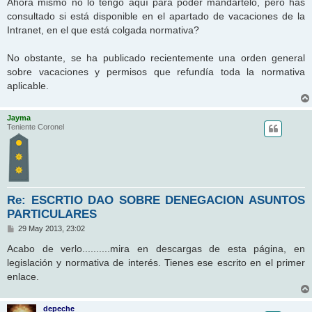
Ahora mismo no lo tengo aquí para poder mandártelo, pero has
s
consultado si está disponible en el apartado de vacaciones de la
a
j
Intranet, en el que está colgada normativa?
e
No obstante, se ha publicado recientemente una orden general
sobre vacaciones y permisos que refundía toda la normativa
aplicable.
Jayma
Teniente Coronel
Re: ESCRTIO DAO SOBRE DENEGACION ASUNTOS
PARTICULARES
M
29 May 2013, 23:02
e
n
Acabo de verlo..........mira en descargas de esta página, en
s
legislación y normativa de interés. Tienes ese escrito en el primer
a
j
enlace.
e
depeche