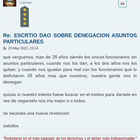
Coronel
Re: ESCRTIO DAO SOBRE DENEGACION ASUNTOS
PARTICULARES
M
29 May 2013, 23:14
e
n
que verguenza, mas de 28 años siendo los unicos funcionarios sin
s
asuntos particulares, cuando nos los dan, a los dos años nos los
a
j
quitan, y cuando nos igualan para mal con los funcionarios que lo
e
disfrutaron 28 años mas que nosotros, nuestra gente nos lo
deniegan.
quizas si nuestro interes fuese buscar en el motivo para darselo en
vez de negarselo nos iria mejor a o todos.
se necesita una nueva revolucion.
saludos.
"Rebelarse es el más sagrado de los derechos y el deber más indispensable."