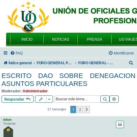
INICIO
NOTICIAS
PRENSA
UO VIAJE
FAQ
Identificarse
B
Índice general
FORO GENERAL PARA TODOS LOS USUARIOS
FORO GENERAL - TEMAS PROFESIONALES
u
ESCRITO DAO SOBRE DENEGACION
s
ASUNTOS PARTICULARES
c
Moderador:
Administrador
a
Buscar
Búsqueda 
Responder
r
1
2
Siguiente
17 mensajes
ridon
Teniente