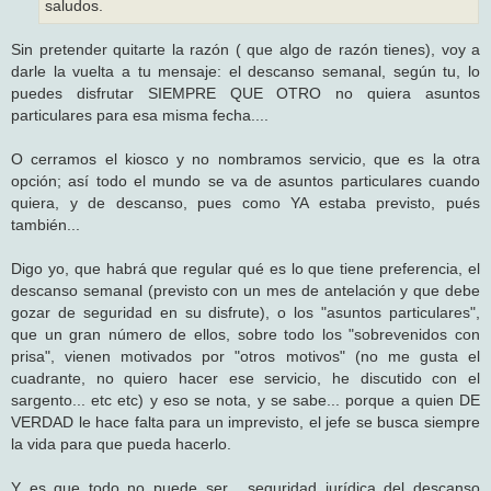
saludos.
Sin pretender quitarte la razón ( que algo de razón tienes), voy a
darle la vuelta a tu mensaje: el descanso semanal, según tu, lo
puedes disfrutar SIEMPRE QUE OTRO no quiera asuntos
particulares para esa misma fecha....
O cerramos el kiosco y no nombramos servicio, que es la otra
opción; así todo el mundo se va de asuntos particulares cuando
quiera, y de descanso, pues como YA estaba previsto, pués
también...
Digo yo, que habrá que regular qué es lo que tiene preferencia, el
descanso semanal (previsto con un mes de antelación y que debe
gozar de seguridad en su disfrute), o los "asuntos particulares",
que un gran número de ellos, sobre todo los "sobrevenidos con
prisa", vienen motivados por "otros motivos" (no me gusta el
cuadrante, no quiero hacer ese servicio, he discutido con el
sargento... etc etc) y eso se nota, y se sabe... porque a quien DE
VERDAD le hace falta para un imprevisto, el jefe se busca siempre
la vida para que pueda hacerlo.
Y es que todo no puede ser... seguridad jurídica del descanso