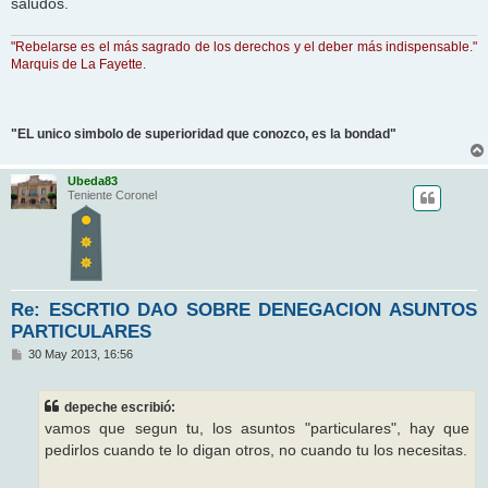
saludos.
"Rebelarse es el más sagrado de los derechos y el deber más indispensable."
Marquis de La Fayette.
"EL unico simbolo de superioridad que conozco, es la bondad"
Ubeda83
Teniente Coronel
Re: ESCRTIO DAO SOBRE DENEGACION ASUNTOS
PARTICULARES
M
30 May 2013, 16:56
e
n
s
depeche escribió:
a
j
vamos que segun tu, los asuntos "particulares", hay que
e
pedirlos cuando te lo digan otros, no cuando tu los necesitas.