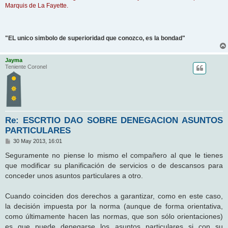
Marquis de La Fayette.
"EL unico simbolo de superioridad que conozco, es la bondad"
Jayma
Teniente Coronel
Re: ESCRTIO DAO SOBRE DENEGACION ASUNTOS
PARTICULARES
M
30 May 2013, 16:01
e
n
Seguramente no piense lo mismo el compañero al que le tienes
s
que modificar su planificación de servicios o de descansos para
a
j
conceder unos asuntos particulares a otro.
e
Cuando coinciden dos derechos a garantizar, como en este caso,
la decisión impuesta por la norma (aunque de forma orientativa,
como últimamente hacen las normas, que son sólo orientaciones)
es que puede denegarse los asuntos particulares si con su