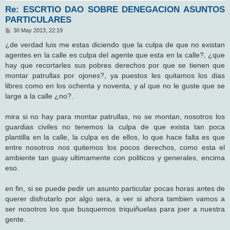
Re: ESCRTIO DAO SOBRE DENEGACION ASUNTOS
PARTICULARES
M
30 May 2013, 22:19
e
n
¿de verdad luis me estas diciendo que la culpa de que no existan
s
agentes en la calle es culpa del agente que esta en la calle?, ¿que
a
j
hay que recortarles sus pobres derechos por que se tienen que
e
montar patrullas por ojones?, ya puestos les quitamos los dias
libres como en los ochenta y noventa, y al que no le guste que se
large a la calle ¿no?.
mira si no hay para montar patrullas, no se montan, nosotros los
guardias civiles no tenemos la culpa de que exista tan poca
plantilla en la calle, la culpa es de ellos, lo que hace falta es que
entre nosotros nos quitemos los pocos derechos, como esta el
ambiente tan guay ultimamente con politicos y generales, encima
eso.
en fin, si se puede pedir un asunto particular pocas horas antes de
querer disfrutarlo por algo sera, a ver si ahora tambien vamos a
ser nosotros los que busquemos triquiñuelas para joer a nuestra
gente.