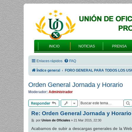
INICIO
NOTICIAS
PRENSA
Enlaces rápidos
FAQ
Índice general
FORO GENERAL PARA TODOS LOS US
Orden General Jornada y Horario
Moderador:
Administrador
Responder
Re: Orden General Jornada y Horario
M
por
Union de Oficiales
»
21 Mar 2015, 22:30
e
n
Acabamos de subir a descargas generales de la We
s