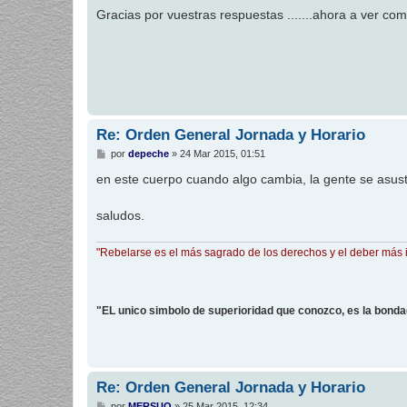
n
Gracias por vuestras respuestas .......ahora a ver com
s
a
j
e
Re: Orden General Jornada y Horario
M
por
depeche
»
24 Mar 2015, 01:51
e
n
en este cuerpo cuando algo cambia, la gente se asust
s
a
j
saludos.
e
"Rebelarse es el más sagrado de los derechos y el deber más 
"EL unico simbolo de superioridad que conozco, es la bond
Re: Orden General Jornada y Horario
M
por
MERSUO
»
25 Mar 2015, 12:34