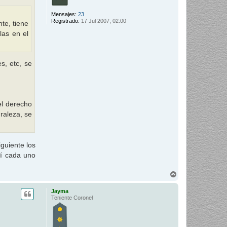
Mensajes:
23
Registrado:
17 Jul 2007, 02:00
te, tiene
las en el
s, etc, se
el derecho
raleza, se
guiente los
uí cada uno
A
r
r
Jayma
i
Teniente Coronel
b
a