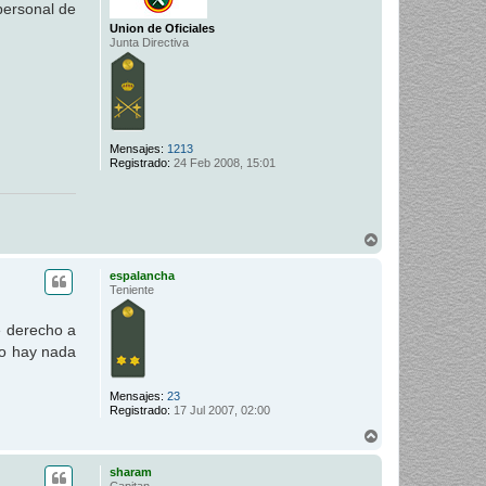
personal de
Union de Oficiales
Junta Directiva
Mensajes:
1213
Registrado:
24 Feb 2008, 15:01
A
r
r
espalancha
i
Teniente
b
a
e derecho a
no hay nada
Mensajes:
23
Registrado:
17 Jul 2007, 02:00
A
r
r
sharam
i
Capitan