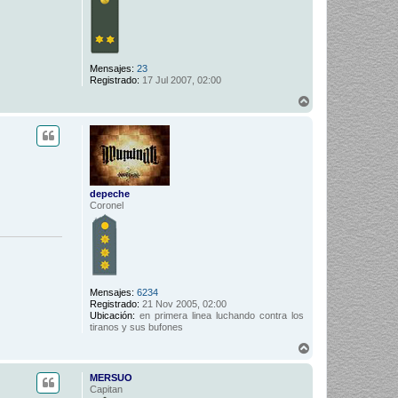
a
Mensajes:
23
Registrado:
17 Jul 2007, 02:00
A
r
r
i
b
a
depeche
Coronel
Mensajes:
6234
Registrado:
21 Nov 2005, 02:00
Ubicación:
en primera linea luchando contra los
tiranos y sus bufones
A
r
r
MERSUO
i
Capitan
b