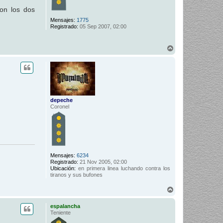
con los dos
Mensajes:
1775
Registrado:
05 Sep 2007, 02:00
A
r
r
i
b
a
depeche
Coronel
Mensajes:
6234
Registrado:
21 Nov 2005, 02:00
Ubicación:
en primera linea luchando contra los
tiranos y sus bufones
A
r
r
espalancha
i
Teniente
b