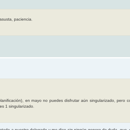
asusta, paciencia.
anificación), en mayo no puedes disfrutar aún singularizado, pero c
es 1 singularizado.
tado a nuestro delegado y me dice sin ningún genero de duda, que,