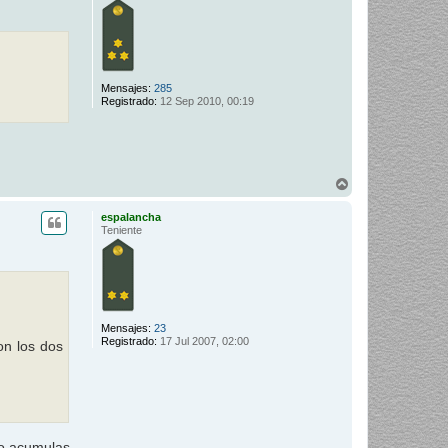
a
Mensajes:
285
Registrado:
12 Sep 2010, 00:19
A
r
r
espalancha
i
Teniente
b
a
Mensajes:
23
Registrado:
17 Jul 2007, 02:00
on los dos
 o acumulas