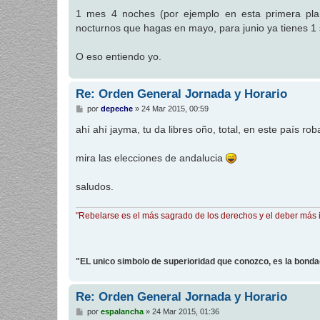
a
j
1 mes 4 noches (por ejemplo en esta primera plan
e
nocturnos que hagas en mayo, para junio ya tienes 1 
O eso entiendo yo.
Re: Orden General Jornada y Horario
M
por
depeche
»
24 Mar 2015, 00:59
e
n
ahí ahí jayma, tu da libres oño, total, en este país rob
s
a
j
mira las elecciones de andalucia
e
saludos.
"Rebelarse es el más sagrado de los derechos y el deber más 
"EL unico simbolo de superioridad que conozco, es la bond
Re: Orden General Jornada y Horario
M
por
espalancha
»
24 Mar 2015, 01:36
e