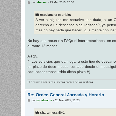
M
por
sharam
»
23 Mar 2015, 20:38
e
n
s
espalancha escribió:
a
j
A ver si alguien me resuelve una duda, si un G
e
derecho a un descanso singularizado?, yo pens
mes no hay nada que hacer. Igualmente con los f
No hay que recurrir a FAQs ni interpretaciones, en e
durante 12 meses.
Art 25.
4. Los servicios que dan lugar a este tipo de descan
un plazo de doce meses, contado desde el mes siguien
caducados transcurrido dicho plazo.Hj
El Sentido Común es el menos común de los sentidos.
Re: Orden General Jornada y Horario
M
por
espalancha
»
23 Mar 2015, 21:23
e
n
s
sharam escribió:
a