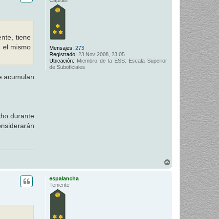
b
a
nte, tiene
n el mismo
Mensajes:
273
Registrado:
23 Nov 2008, 23:05
Ubicación:
Miembro de la ESS: Escala Superior
de Suboficiales
se acumulan
cho durante
onsiderarán
A
r
r
espalancha
i
Teniente
b
a