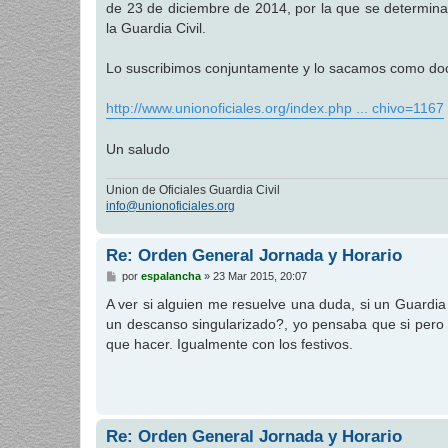
de 23 de diciembre de 2014, por la que se determinan
a
j
la Guardia Civil.
e
Lo suscribimos conjuntamente y lo sacamos como do
http://www.unionoficiales.org/index.php ... chivo=1167
Un saludo
Union de Oficiales Guardia Civil
info@unionoficiales.org
Re: Orden General Jornada y Horario
M
por
espalancha
»
23 Mar 2015, 20:07
e
n
A ver si alguien me resuelve una duda, si un Guardia
s
un descanso singularizado?, yo pensaba que si per
a
j
que hacer. Igualmente con los festivos.
e
Re: Orden General Jornada y Horario