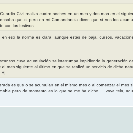
 Guardia Civil realiza cuatro noches en un mes y dos mas en el siguien
pensaba que si pero en mi Comandancia dicen que si nos los acumu
 con los festivos.
, en eso la norma es clara, aunque estés de baja, cursos, vacacione
descansos cuya acumulación se interrumpa impidiendo la generación d
l mes siguiente al último en que se realizó un servicio de dicha natu
.Hj
terada es que o se acumulan en el mismo mes o al comenzar el mes si
umable pero de momento es lo que se me ha dicho..... vaya tela, aq