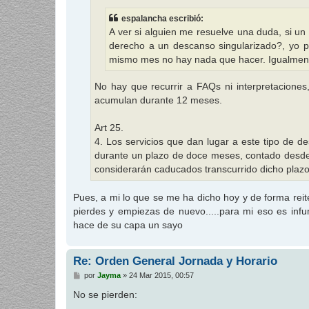
j
e
espalancha escribió:
A ver si alguien me resuelve una duda, si un
derecho a un descanso singularizado?, yo 
mismo mes no hay nada que hacer. Igualmente
No hay que recurrir a FAQs ni interpretaciones
acumulan durante 12 meses.
Art 25.
4. Los servicios que dan lugar a este tipo de 
durante un plazo de doce meses, contado desde e
considerarán caducados transcurrido dicho plazo
Pues, a mi lo que se me ha dicho hoy y de forma rei
pierdes y empiezas de nuevo.....para mi eso es inf
hace de su capa un sayo
Re: Orden General Jornada y Horario
M
por
Jayma
»
24 Mar 2015, 00:57
e
n
No se pierden:
s