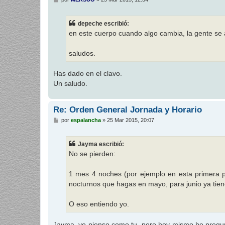
e
n
s
depeche escribió:
a
j
en este cuerpo cuando algo cambia, la gente se 
e
saludos.
Has dado en el clavo.
Un saludo.
Re: Orden General Jornada y Horario
M
por
espalancha
»
25 Mar 2015, 20:07
e
n
s
Jayma escribió:
a
j
No se pierden:
e
1 mes 4 noches (por ejemplo en esta primera pl
nocturnos que hagas en mayo, para junio ya tien
O eso entiendo yo.
Jayma, yo pienso como tu, pero hoy mismo he pregun