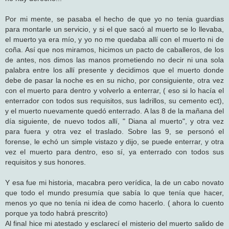
Por mi mente, se pasaba el hecho de que yo no tenia guardias
para montarle un servicio, y si el que sacó al muerto se lo llevaba,
el muerto ya era mío, y yo no me quedaba allí con el muerto ni de
coña. Así que nos miramos, hicimos un pacto de caballeros, de los
de antes, nos dimos las manos prometiendo no decir ni una sola
palabra entre los allí presente y decidimos que el muerto donde
debe de pasar la noche es en su nicho, por consiguiente, otra vez
con el muerto para dentro y volverlo a enterrar, ( eso si lo hacía el
enterrador con todos sus requisitos, sus ladrillos, su cemento ect),
y el muerto nuevamente quedó enterrado. A las 8 de la mañana del
día siguiente, de nuevo todos allí, " Diana al muerto", y otra vez
para fuera y otra vez el traslado. Sobre las 9, se personó el
forense, le echó un simple vistazo y dijo, se puede enterrar, y otra
vez el muerto para dentro, eso sí, ya enterrado con todos sus
requisitos y sus honores.
Y esa fue mi historia, macabra pero verídica, la de un cabo novato
que todo el mundo presumía que sabía lo que tenía que hacer,
menos yo que no tenía ni idea de como hacerlo. ( ahora lo cuento
porque ya todo habrá prescrito)
Al final hice mi atestado y esclarecí el misterio del muerto salido de