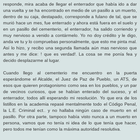
responde, mira acaba de llegar el enterrador que había ido a dar
una vuelta y se ha encontrado en medio de un pasillo a un muerto,
dentro de su caja, destapado, corresponde a fulano de tal, que se
murió hace un mes, fue enterrado y ahora está fuera en el suelo y
en un pasillo del cementerio, el enterrador, ha salido corriendo y
muy nervioso a venido a contármelo. Yo no doy crédito y le digo,
anda ve tu y lo compruebas personalmente, que esto me pinta mal.
Así lo hizo, y recibo una segunda llamada aún mas nervioso que
antes y me dice: ! que es verdad!. La cosa se me ponía fea y
decido desplazarme al lugar.
Cuando llego al cementerio me encuentro en la puerta
esperándome el Alcalde, el Juez de Paz de Pueblo, un ATS, de
esos que quieren protagonismo como sea en los pueblos, y un par
de vecinos curiosos, que se habían enterado del suceso, y el
enterrador, todos allí esperando mi resolución. Yo que era de los
listillos en la academia repasé mentalmente todo el Código Penal,
la L.E. Criminal ect.. y no hallaba ningún caso de muerto en el
pasillo. Por otra parte, tampoco había visto nunca a un muerto en
persona, vamos que no tenía ni idea de lo que tenía que hacer,
pero todos me tenían como la máxima autoridad resolutiva.