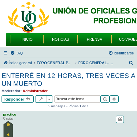
INICIO
NOTICIAS
PRENSA
UO VIAJE
FAQ
Identificarse
B
Índice general
FORO GENERAL PARA TODOS LOS USUARIOS
FORO GENERAL - VARIEDADES
u
ENTERRÉ EN 12 HORAS, TRES VECES A
s
UN MUERTO
c
Moderador:
Administrador
a
Buscar
Búsqueda 
Responder
r
5 mensajes • Página
1
de
1
practico
Capitan