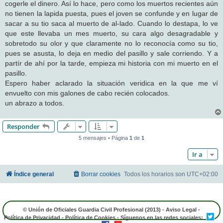
cogerle el dinero. Así lo hace, pero como los muertos recientes aún
no tienen la lapida puesta, pues el joven se confunde y en lugar de
sacar a su tio saca al muerto de al-lado. Cuando lo destapa, lo ve
que este llevaba un mes muerto, su cara algo desagradable y
sobretodo su olor y que claramente no lo reconocía como su tio,
pues se asusta, lo deja en medio del pasillo y sale corriendo. Y a
partír de ahí por la tarde, empieza mi historia con mi muerto en el
pasillo.
Espero haber aclarado la situación veridica en la que me ví
envuelto con mis galones de cabo recién colocados.
un abrazo a todos.
Responder
5 mensajes • Página
1
de
1
Ir a
Índice general
Borrar cookies
Todos los horarios son
UTC+02:00
© Unión de Oficiales Guardia Civil Profesional (2013) -
Aviso Legal
-
Política de Privacidad
-
Política de Cookies
- Síguenos en las redes sociales: