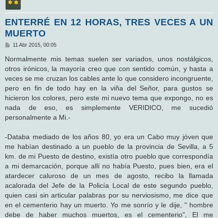
ENTERRÉ EN 12 HORAS, TRES VECES A UN
MUERTO
M
11 Abr 2015, 00:05
e
n
Normalmente mis temas suelen ser variados, unos nostálgicos,
s
otros irónicos, la mayoría creo que con sentido común, y hasta a
a
j
veces se me cruzan los cables ante lo que considero incongruente,
e
pero en fin de todo hay en la viña del Señor, para gustos se
hicieron los colores, pero este mi nuevo tema que expongo, no es
nada de eso, es simplemente VERIDICO, me sucedió
personalmente a Mi.-
-Databa mediado de los años 80, yo era un Cabo muy jóven que
me habían destinado a un pueblo de la provincia de Sevilla, a 5
km. de mi Puesto de destino, existía otro pueblo que correspondía
a mi demarcación, porque allí no había Puesto, pues bien, era el
atardecer caluroso de un mes de agosto, recibo la llamada
acalorada del Jefe de la Policía Local de este segundo pueblo,
quien casi sin articular palabras por su nerviosismo, me dice que
en el cementerio hay un muerto. Yo me sonrío y le dije, " hombre
debe de haber muchos muertos, es el cementerio", El me