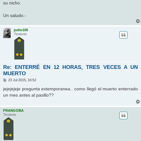
su nicho.
Un saludo.-
judio100
Teniente
Re: ENTERRÉ EN 12 HORAS, TRES VECES A UN
MUERTO
M
23 Jul 2015, 16:52
e
n
jejejejeje pregunta extemporanea.. como llegó el muerto enterrado
s
un mes antes al pasillo??
a
j
e
FRANGOBA
Teniente