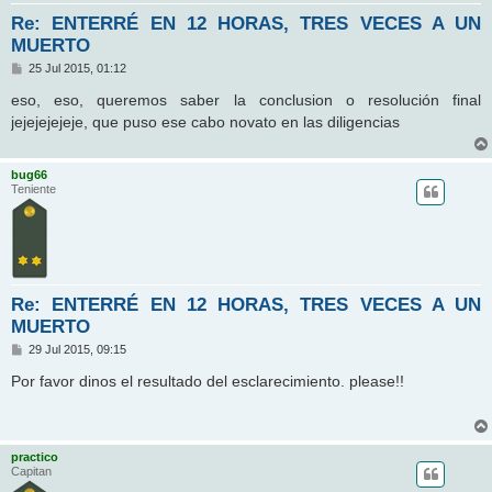
Re: ENTERRÉ EN 12 HORAS, TRES VECES A UN
MUERTO
M
25 Jul 2015, 01:12
e
n
eso, eso, queremos saber la conclusion o resolución final
s
jejejejejeje, que puso ese cabo novato en las diligencias
a
j
e
bug66
Teniente
Re: ENTERRÉ EN 12 HORAS, TRES VECES A UN
MUERTO
M
29 Jul 2015, 09:15
e
n
Por favor dinos el resultado del esclarecimiento. please!!
s
a
j
e
practico
Capitan