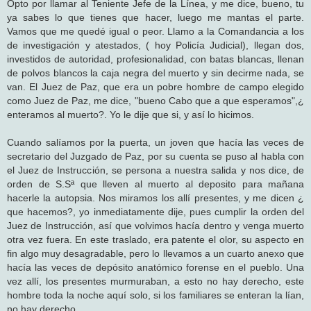
Opto por llamar al Teniente Jefe de la Línea, y me dice, bueno, tu
ya sabes lo que tienes que hacer, luego me mantas el parte.
Vamos que me quedé igual o peor. Llamo a la Comandancia a los
de investigación y atestados, ( hoy Policía Judicial), llegan dos,
investidos de autoridad, profesionalidad, con batas blancas, llenan
de polvos blancos la caja negra del muerto y sin decirme nada, se
van. El Juez de Paz, que era un pobre hombre de campo elegido
como Juez de Paz, me dice, "bueno Cabo que a que esperamos",¿
enteramos al muerto?. Yo le dije que si, y así lo hicimos.
Cuando salíamos por la puerta, un joven que hacía las veces de
secretario del Juzgado de Paz, por su cuenta se puso al habla con
el Juez de Instrucción, se persona a nuestra salida y nos dice, de
orden de S.Sª que lleven al muerto al deposito para mañana
hacerle la autopsia. Nos miramos los allí presentes, y me dicen ¿
que hacemos?, yo inmediatamente dije, pues cumplir la orden del
Juez de Instrucción, así que volvimos hacía dentro y venga muerto
otra vez fuera. En este traslado, era patente el olor, su aspecto en
fin algo muy desagradable, pero lo llevamos a un cuarto anexo que
hacía las veces de depósito anatómico forense en el pueblo. Una
vez allí, los presentes murmuraban, a esto no hay derecho, este
hombre toda la noche aquí solo, si los familiares se enteran la lían,
no hay derecho...