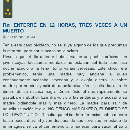
Re: ENTERRÉ EN 12 HORAS, TRES VECES A UN
MUERTO
M
31 Ene 2016, 00:33
e
n
Tenia este caso olvidado, no se si ya alguno de los que preguntan
s
lo mirarán, pero por si acaso se lo aclaro.
a
j
Resulta que el día anterior hubo feria en un pueblo próximo, un
e
jóven cuyas facultades mentales no estaban del todo bien, esa
noche acudió a la feria, tomó varias cervezas. Este chico, era
problematico, tenía una madre muy anciana a quien
continuamente acosaba, voceaba y le exigía dinero. la pobre
madre por no oirlo y salir de aquella situación le solía dar algo de
dinero de su escasa paga. Dinero éste el que rápidamente se
gastaba en alcohol. Ese día volvió a las andadas y a acosar a su
madre pidiéndole más y más dinero. La madre para salir de
aquella situación le dijo "NO TENGO MAS DINERO, EL DINERO SE
LO LLEVO TU TIO". Resulta que el tio de referencias había muerto
hacía pocos días. El joven despues de sus cervezas en estado de
embriaguez se va al cementerio al amanecer para sacar al tio o