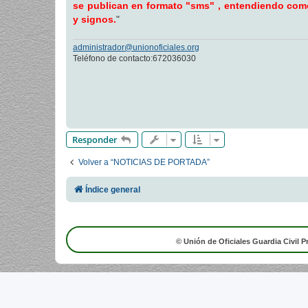
se publican en formato "sms" , entendiendo como 
a
j
y signos.
"
e
administrador@unionoficiales.org
Teléfono de contacto:672036030
Responder
Volver a “NOTICIAS DE PORTADA”
Índice general
© Unión de Oficiales Guardia Civil P