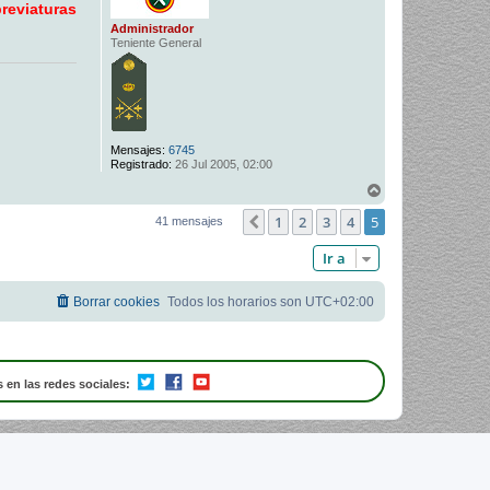
reviaturas
Administrador
Teniente General
Mensajes:
6745
Registrado:
26 Jul 2005, 02:00
A
r
1
2
3
4
5
r
Anterior
41 mensajes
i
b
Ir a
a
Borrar cookies
Todos los horarios son
UTC+02:00
 en las redes sociales: