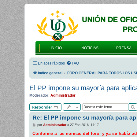
INICIO
NOTICIAS
PRENSA
Enlaces rápidos
FAQ
Índice general
FORO GENERAL PARA TODOS LOS US
El PP impone su mayoría para aplic
Moderador:
Administrador
Responder
Re: El PP impone su mayoría para ap
M
por
Administrador
»
27 Ene 2016, 14:17
e
n
Conforme a las normas del foro, y ya se había ad
s