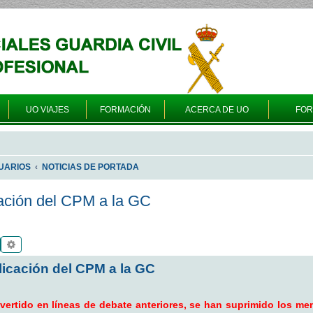
UO VIAJES
FORMACIÓN
ACERCA DE UO
FO
UARIOS
NOTICIAS DE PORTADA
ación del CPM a la GC
Buscar
Búsqueda avanzada
licación del CPM a la GC
vertido en líneas de debate anteriores, se han suprimido los me