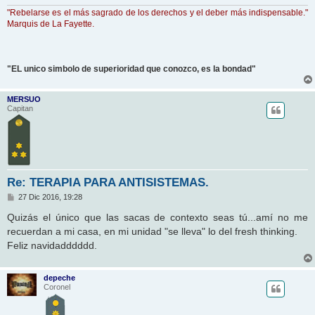
"Rebelarse es el más sagrado de los derechos y el deber más indispensable."
Marquis de La Fayette.
"EL unico simbolo de superioridad que conozco, es la bondad"
MERSUO
Capitan
Re: TERAPIA PARA ANTISISTEMAS.
M
27 Dic 2016, 19:28
e
n
Quizás el único que las sacas de contexto seas tú...amí no me
s
recuerdan a mi casa, en mi unidad "se lleva" lo del fresh thinking.
a
j
Feliz navidadddddd.
e
depeche
Coronel