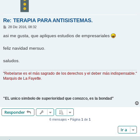
Re: TERAPIA PARA ANTISISTEMAS.
M
28 Dic 2016, 08:32
e
n
asi me gusta, que apliques estudios de empresariales
s
a
j
feliz navidad mersuo.
e
saludos.
"Rebelarse es el más sagrado de los derechos y el deber más indispensable."
Marquis de La Fayette.
"EL unico simbolo de superioridad que conozco, es la bondad"
Responder
6 mensajes • Página
1
de
1
Ir a