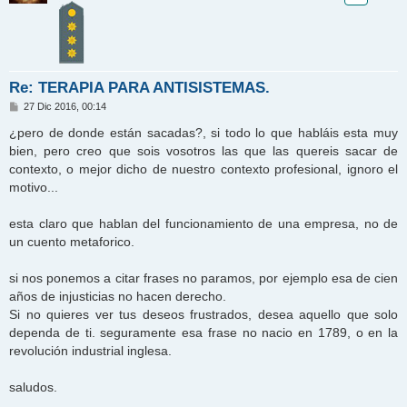
Re: TERAPIA PARA ANTISISTEMAS.
M
27 Dic 2016, 00:14
e
n
¿pero de donde están sacadas?, si todo lo que habláis esta muy
s
bien, pero creo que sois vosotros las que las quereis sacar de
a
j
contexto, o mejor dicho de nuestro contexto profesional, ignoro el
e
motivo...
esta claro que hablan del funcionamiento de una empresa, no de
un cuento metaforico.
si nos ponemos a citar frases no paramos, por ejemplo esa de cien
años de injusticias no hacen derecho.
Si no quieres ver tus deseos frustrados, desea aquello que solo
dependa de ti. seguramente esa frase no nacio en 1789, o en la
revolución industrial inglesa.
saludos.