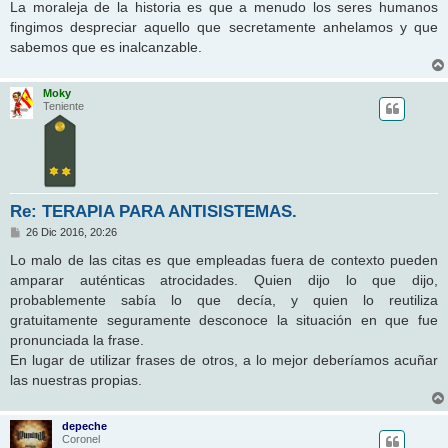
La moraleja de la historia es que a menudo los seres humanos
fingimos despreciar aquello que secretamente anhelamos y que
sabemos que es inalcanzable.
Moky
Teniente
Re: TERAPIA PARA ANTISISTEMAS.
M
26 Dic 2016, 20:26
e
n
Lo malo de las citas es que empleadas fuera de contexto pueden
s
amparar auténticas atrocidades. Quien dijo lo que dijo,
a
j
probablemente sabía lo que decía, y quien lo reutiliza
e
gratuitamente seguramente desconoce la situación en que fue
pronunciada la frase.
En lugar de utilizar frases de otros, a lo mejor deberíamos acuñar
las nuestras propias.
depeche
Coronel