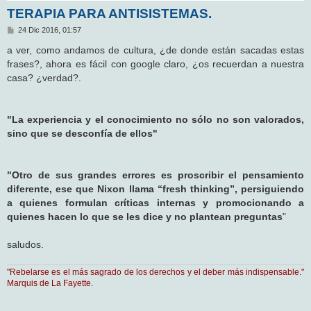
TERAPIA PARA ANTISISTEMAS.
M
24 Dic 2016, 01:57
e
n
a ver, como andamos de cultura, ¿de donde están sacadas estas
s
frases?, ahora es fácil con google claro, ¿os recuerdan a nuestra
a
j
casa? ¿verdad?.
e
"La experiencia y el conocimiento no sólo no son valorados,
sino que se desconfía de ellos"
"Otro de sus grandes errores es proscribir el pensamiento
diferente, ese que Nixon llama “fresh thinking”, persiguiendo
a quienes formulan críticas internas y promocionando a
quienes hacen lo que se les dice y no plantean preguntas
"
saludos.
"Rebelarse es el más sagrado de los derechos y el deber más indispensable."
Marquis de La Fayette.