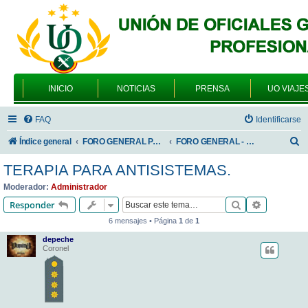
INICIO
NOTICIAS
PRENSA
UO VIAJE
FAQ
Identificarse
B
Índice general
FORO GENERAL PARA TODOS LOS USUARIOS
FORO GENERAL - VARIEDADES
u
TERAPIA PARA ANTISISTEMAS.
s
Moderador:
Administrador
c
Buscar
Búsqueda 
Responder
a
6 mensajes • Página
1
de
1
r
depeche
Coronel