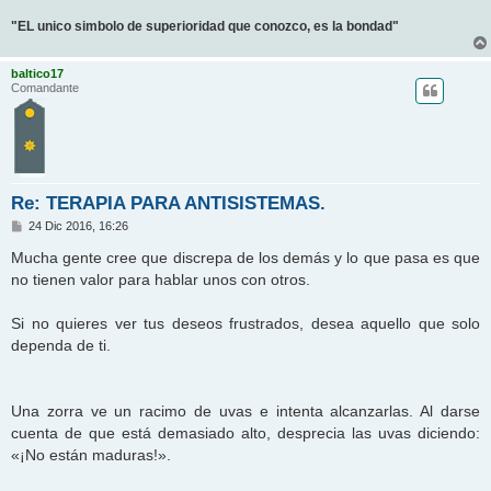
"EL unico simbolo de superioridad que conozco, es la bondad"
baltico17
Comandante
Re: TERAPIA PARA ANTISISTEMAS.
M
24 Dic 2016, 16:26
e
n
Mucha gente cree que discrepa de los demás y lo que pasa es que
s
no tienen valor para hablar unos con otros.
a
j
e
Si no quieres ver tus deseos frustrados, desea aquello que solo
dependa de ti.
Una zorra ve un racimo de uvas e intenta alcanzarlas. Al darse
cuenta de que está demasiado alto, desprecia las uvas diciendo:
«¡No están maduras!».