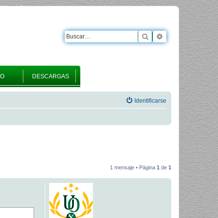
Buscar
Búsqueda avanza
RO
DESCARGAS
Identificarse
1 mensaje • Página
1
de
1