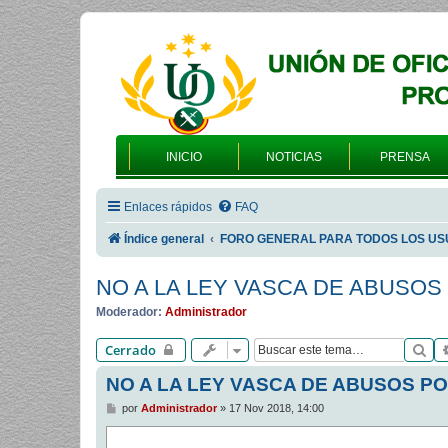
INICIO
NOTICIAS
PRENSA
Enlaces rápidos
FAQ
Índice general
FORO GENERAL PARA TODOS LOS US
NO A LA LEY VASCA DE ABUSOS
Moderador:
Administrador
Bu
Cerrado
NO A LA LEY VASCA DE ABUSOS PO
M
por
Administrador
»
17 Nov 2018, 14:00
e
n
s