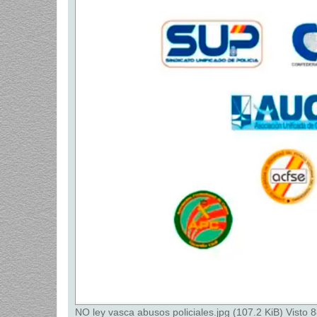
a
j
e
NO ley vasca abusos policiales.jpg (107.2 KiB) Visto