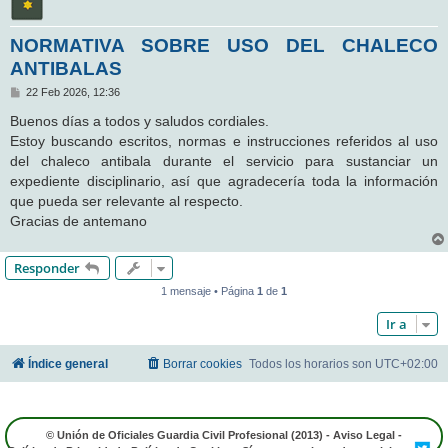
NORMATIVA SOBRE USO DEL CHALECO
ANTIBALAS
M
22 Feb 2026, 12:36
e
n
Buenos días a todos y saludos cordiales.
s
Estoy buscando escritos, normas e instrucciones referidos al uso
a
j
del chaleco antibala durante el servicio para sustanciar un
e
expediente disciplinario, así que agradecería toda la información
que pueda ser relevante al respecto.
Gracias de antemano
Responder
1 mensaje • Página
1
de
1
Ir a
Índice general
Borrar cookies
Todos los horarios son
UTC+02:00
© Unión de Oficiales Guardia Civil Profesional (2013) -
Aviso Legal
-