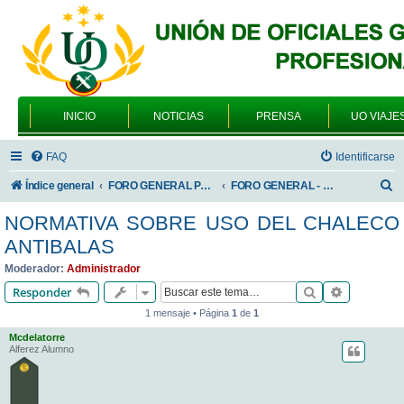
INICIO
NOTICIAS
PRENSA
UO VIAJE
FAQ
Identificarse
B
Índice general
FORO GENERAL PARA TODOS LOS USUARIOS
FORO GENERAL - TEMAS PROFESIONALES
u
NORMATIVA SOBRE USO DEL CHALECO
s
ANTIBALAS
c
Moderador:
Administrador
a
Buscar
Búsqueda 
Responder
r
1 mensaje • Página
1
de
1
Mcdelatorre
Alferez Alumno