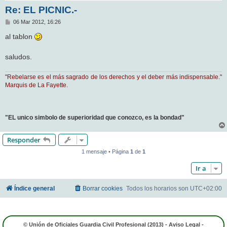
Re: EL PICNIC.-
M
06 Mar 2012, 16:26
e
n
al tablon
s
a
j
saludos.
e
"Rebelarse es el más sagrado de los derechos y el deber más indispensable."
Marquis de La Fayette.
"EL unico simbolo de superioridad que conozco, es la bondad"
Responder
1 mensaje • Página
1
de
1
Ir a
Índice general
Borrar cookies
Todos los horarios son
UTC+02:00
© Unión de Oficiales Guardia Civil Profesional (2013) -
Aviso Legal
-