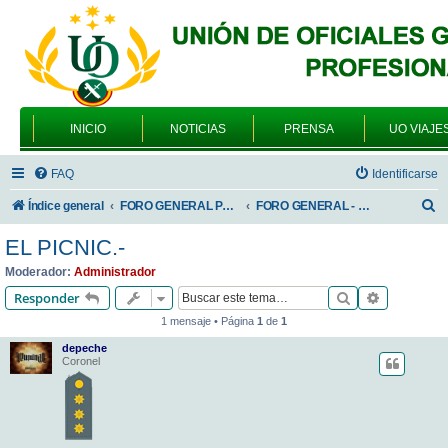
INICIO
NOTICIAS
PRENSA
UO VIAJE
FAQ
Identificarse
B
Índice general
FORO GENERAL PARA TODOS LOS USUARIOS
FORO GENERAL - VARIEDADES
u
EL PICNIC.-
s
Moderador:
Administrador
c
Buscar
Búsqueda 
Responder
a
1 mensaje • Página
1
de
1
r
depeche
Coronel