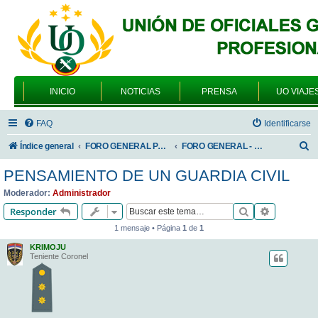
INICIO
NOTICIAS
PRENSA
UO VIAJE
FAQ
Identificarse
B
Índice general
FORO GENERAL PARA TODOS LOS USUARIOS
FORO GENERAL - VARIEDADES
u
PENSAMIENTO DE UN GUARDIA CIVIL
s
Moderador:
Administrador
c
Buscar
Búsqueda 
Responder
a
1 mensaje • Página
1
de
1
r
KRIMOJU
Teniente Coronel