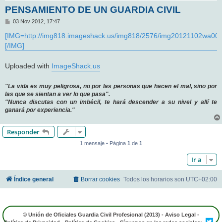
PENSAMIENTO DE UN GUARDIA CIVIL
M
03 Nov 2012, 17:47
e
n
[IMG=http://img818.imageshack.us/img818/2576/img20121102wa000
s
[/IMG]
a
j
e
Uploaded with
ImageShack.us
"La vida es muy peligrosa, no por las personas que hacen el mal, sino por
las que se sientan a ver lo que pasa".
"Nunca discutas con un imbécil, te hará descender a su nivel y allí te
ganará por experiencia."
Responder
1 mensaje • Página
1
de
1
Ir a
Índice general
Borrar cookies
Todos los horarios son
UTC+02:00
© Unión de Oficiales Guardia Civil Profesional (2013) -
Aviso Legal
-