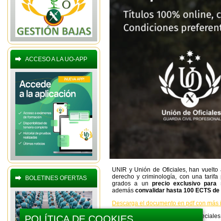
ACCESO A LA UO-APP
UNIR y Unión de Oficiales, han vuelto 
derecho y criminología, con una tarif
BOLETINES OFERTAS
grados a un
precio exclusivo para 
además
convalidar hasta 100 ECTS de 
Descarga el documento en pdf con más i
También existen condiciones especiales 
POLÍTICA DE COOKIES