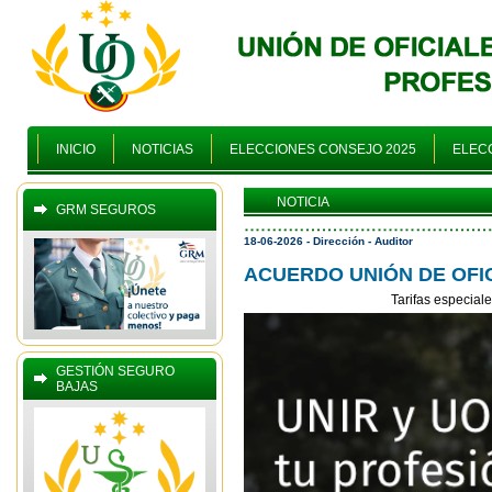
INICIO
NOTICIAS
ELECCIONES CONSEJO 2025
ELECC
NOTICIA
GRM SEGUROS
18-06-2026 - Dirección - Auditor
ACUERDO UNIÓN DE OFIC
Tarifas especiale
GESTIÓN SEGURO
BAJAS